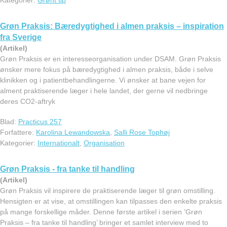
Kategorier:
Grønt tip
Grøn Praksis: Bæredygtighed i almen praksis – inspiration
fra Sverige
(Artikel)
Grøn Praksis er en interesseorganisation under DSAM. Grøn Praksis
ønsker mere fokus på bæredygtighed i almen praksis, både i selve
klinikken og i patientbehandlingerne. Vi ønsker at bane vejen for
alment praktiserende læger i hele landet, der gerne vil nedbringe
deres CO2-aftryk
Blad:
Practicus 257
Forfattere:
Karolina Lewandowska
,
Salli Rose Tophøj
Kategorier:
Internationalt
,
Organisation
Grøn Praksis - fra tanke til handling
(Artikel)
Grøn Praksis vil inspirere de praktiserende læger til grøn omstilling.
Hensigten er at vise, at omstillingen kan tilpasses den enkelte praksis
på mange forskellige måder. Denne første artikel i serien ’Grøn
Praksis – fra tanke til handling’ bringer et samlet interview med to