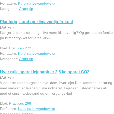
Forfattere:
Karolina Lewandowska
Kategorier:
Grønt tip
Planterig, sund og klimavenlig frokost
(Artikel)
Kan jeres frokostordning blive mere klimavenlig? Og gør det en forskel
på klimaaftrykket for jeres klinik?
Blad:
Practicus 272
Forfattere:
Karolina Lewandowska
Kategorier:
Grønt tip
Hver rulle sparet lejepapir er 3,5 kg sparet CO2
(Artikel)
V ed tørre undersøgelser, dvs. dem, hvor lejet ikke kommer i berøring
med væsker, er lejepapir ikke indiceret. Lejet kan i stedet tørres af
med et sprøjt sæbevand og en flergangsklud
Blad:
Practicus 268
Forfattere:
Karolina Lewandowska