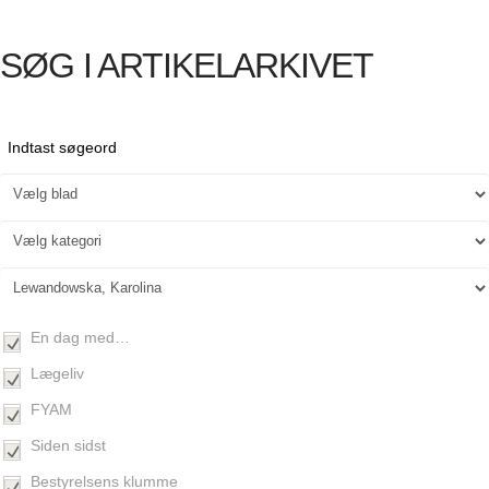
SØG I ARTIKELARKIVET
En dag med…
Lægeliv
FYAM
Siden sidst
Bestyrelsens klumme