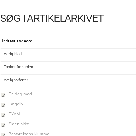
SØG I ARTIKELARKIVET
En dag med…
Lægeliv
FYAM
Siden sidst
Bestyrelsens klumme