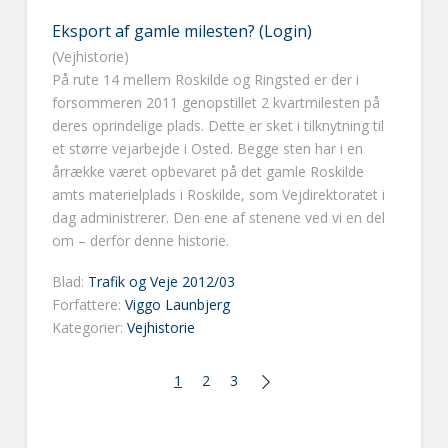
Eksport af gamle milesten? (Login)
(Vejhistorie)
På rute 14 mellem Roskilde og Ringsted er der i
forsommeren 2011 genopstillet 2 kvartmilesten på
deres oprindelige plads. Dette er sket i tilknytning til
et større vejarbejde i Osted. Begge sten har i en
årrække været opbevaret på det gamle Roskilde
amts materielplads i Roskilde, som Vejdirektoratet i
dag administrerer. Den ene af stenene ved vi en del
om – derfor denne historie.
Blad:
Trafik og Veje 2012/03
Forfattere:
Viggo Launbjerg
Kategorier:
Vejhistorie
1
2
3