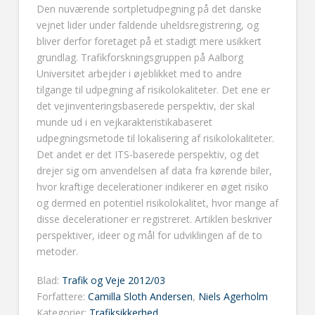
Den nuværende sortpletudpegning på det danske
vejnet lider under faldende uheldsregistrering, og
bliver derfor foretaget på et stadigt mere usikkert
grundlag. Trafikforskningsgruppen på Aalborg
Universitet arbejder i øjeblikket med to andre
tilgange til udpegning af risikolokaliteter. Det ene er
det vejinventeringsbaserede perspektiv, der skal
munde ud i en vejkarakteristikabaseret
udpegningsmetode til lokalisering af risikolokaliteter.
Det andet er det ITS-baserede perspektiv, og det
drejer sig om anvendelsen af data fra kørende biler,
hvor kraftige decelerationer indikerer en øget risiko
og dermed en potentiel risikolokalitet, hvor mange af
disse decelerationer er registreret. Artiklen beskriver
perspektiver, ideer og mål for udviklingen af de to
metoder.
Blad:
Trafik og Veje 2012/03
Forfattere:
Camilla Sloth Andersen
,
Niels Agerholm
Kategorier:
Trafiksikkerhed