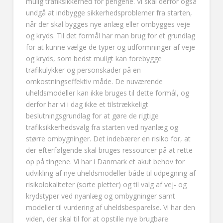
mulig trafiksikkerhed for pengene. Vi skal derfor også
undgå at indbygge sikkerhedsproblemer fra starten,
når der skal bygges nye anlæg eller ombygges veje
og kryds. Til det formål har man brug for et grundlag
for at kunne vælge de typer og udformninger af veje
og kryds, som bedst muligt kan forebygge
trafikulykker og personskader på en
omkostningseffektiv måde. De nuværende
uheldsmodeller kan ikke bruges til dette formål, og
derfor har vi i dag ikke et tilstrækkeligt
beslutningsgrundlag for at gøre de rigtige
trafiksikkerhedsvalg fra starten ved nyanlæg og
større ombygninger. Det indebærer en risiko for, at
der efterfølgende skal bruges ressourcer på at rette
op på tingene. Vi har i Danmark et akut behov for
udvikling af nye uheldsmodeller både til udpegning af
risikolokaliteter (sorte pletter) og til valg af vej- og
krydstyper ved nyanlæg og ombygninger samt
modeller til vurdering af uheldsbesparelse. Vi har den
viden, der skal til for at opstille nye brugbare