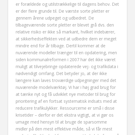
er forældede og utilstrækkelige til dagens behov. Det
er der flere grunde til. De værste sorte pletter er
gennem årene udpeget og udbedret. De
tilbageværende sorte pletter er blevet grå dvs. den
relative risiko er ikke så markant, hvilket indebærer,
at sikkerhedseffekten ved at udbedre dem er meget
mindre end for år tilbage. Dertil kommer at de
nuværende modeller trænger til en opdatering, men
siden kommunalreformen i 2007 har det ikke været
muligt at tilvejebringe opdaterede vej- og trafikdata i
nødvendigt omfang. Det betyder jo, at der ikke
længere kan laves troværdige udpegninger med det
nuværende modelværktøj. Vi har i høj grad brug for
at tænke nyt og få udviklet nye metoder til brug for
prioritering af en fortsat systematisk indsats med at
reducere trafikulykker. Ressourcerne er små i disse
krisetider – derfor er det ekstra vigtigt, at vi gør os
umage med hensyn til at bruge de sparsomme
midler på den mest effektive måde, så vi får mest