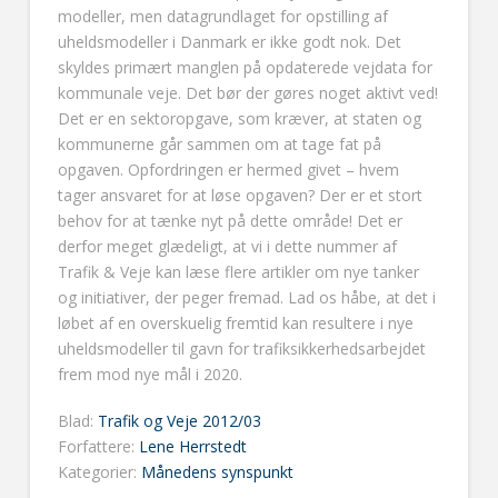
modeller, men datagrundlaget for opstilling af
uheldsmodeller i Danmark er ikke godt nok. Det
skyldes primært manglen på opdaterede vejdata for
kommunale veje. Det bør der gøres noget aktivt ved!
Det er en sektoropgave, som kræver, at staten og
kommunerne går sammen om at tage fat på
opgaven. Opfordringen er hermed givet – hvem
tager ansvaret for at løse opgaven? Der er et stort
behov for at tænke nyt på dette område! Det er
derfor meget glædeligt, at vi i dette nummer af
Trafik & Veje kan læse flere artikler om nye tanker
og initiativer, der peger fremad. Lad os håbe, at det i
løbet af en overskuelig fremtid kan resultere i nye
uheldsmodeller til gavn for trafiksikkerhedsarbejdet
frem mod nye mål i 2020.
Blad:
Trafik og Veje 2012/03
Forfattere:
Lene Herrstedt
Kategorier:
Månedens synspunkt