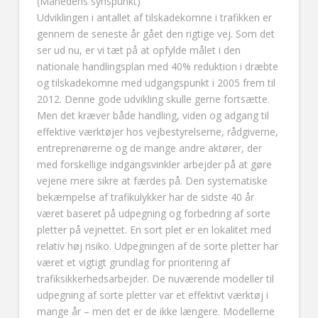
(Månedens synspunkt)
Udviklingen i antallet af tilskadekomne i trafikken er
gennem de seneste år gået den rigtige vej. Som det
ser ud nu, er vi tæt på at opfylde målet i den
nationale handlingsplan med 40% reduktion i dræbte
og tilskadekomne med udgangspunkt i 2005 frem til
2012. Denne gode udvikling skulle gerne fortsætte.
Men det kræver både handling, viden og adgang til
effektive værktøjer hos vejbestyrelserne, rådgiverne,
entreprenørerne og de mange andre aktører, der
med forskellige indgangsvinkler arbejder på at gøre
vejene mere sikre at færdes på. Den systematiske
bekæmpelse af trafikulykker har de sidste 40 år
været baseret på udpegning og forbedring af sorte
pletter på vejnettet. En sort plet er en lokalitet med
relativ høj risiko. Udpegningen af de sorte pletter har
været et vigtigt grundlag for prioritering af
trafiksikkerhedsarbejder. De nuværende modeller til
udpegning af sorte pletter var et effektivt værktøj i
mange år – men det er de ikke længere. Modellerne