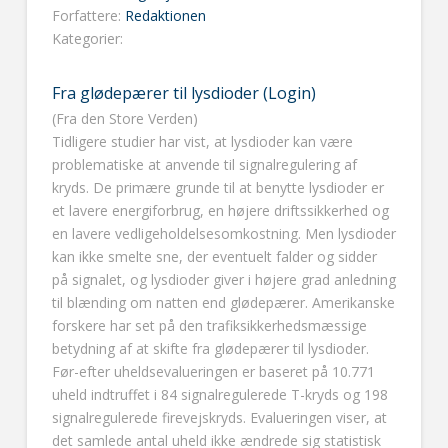
Forfattere:
Redaktionen
Kategorier:
Fra glødepærer til lysdioder (Login)
(Fra den Store Verden)
Tidligere studier har vist, at lysdioder kan være
problematiske at anvende til signalregulering af
kryds. De primære grunde til at benytte lysdioder er
et lavere energiforbrug, en højere driftssikkerhed og
en lavere vedligeholdelsesomkostning. Men lysdioder
kan ikke smelte sne, der eventuelt falder og sidder
på signalet, og lysdioder giver i højere grad anledning
til blænding om natten end glødepærer. Amerikanske
forskere har set på den trafiksikkerhedsmæssige
betydning af at skifte fra glødepærer til lysdioder.
Før-efter uheldsevalueringen er baseret på 10.771
uheld indtruffet i 84 signalregulerede T-kryds og 198
signalregulerede firevejskryds. Evalueringen viser, at
det samlede antal uheld ikke ændrede sig statistisk