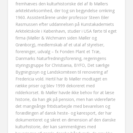
fremhæves den kulturhistoriske del af Ib Møllers
arkitektvirksomhed, der tog sin begyndelse omkring
1960. Assistentårene under professor Steen Eiler
Rasmussen efter uddannelsen på Kunstakademiets
Arkitektskole i København, studier i USA førte til eget
firma (Møller & Wichmann siden Møller og
Grønborg), medlemskab af et utal af styrelser,
foreninger, udvalg – fx Fonden Plant et Træ,
Danmarks Naturfredningsforening, regeringens
styringsgruppe for Christiania, BYFO, Det særlige
Bygningssyn og Landskomiteen til renovering af
Fredericia vold. Hertil har Ib Møller modtaget en
række priser og blev 1999 dekoreret med
ridderkorset. Ib Møller havde ikke behov for at læse
historie, da han gik på pension, men han videreførte
det mangeårige fritidsarbejde med bevarelsen og
forædlingen af dansk heste- og køresport, der har
dokumenteret og sikret en dimension af den danske
kulturhistorie, der kan sammenlignes med