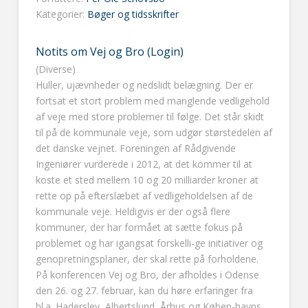
Kategorier:
Bøger og tidsskrifter
Notits om Vej og Bro (Login)
(Diverse)
Huller, ujævnheder og nedslidt belægning. Der er
fortsat et stort problem med manglende vedligehold
af veje med store problemer til følge. Det står skidt
til på de kommunale veje, som udgør størstedelen af
det danske vejnet. Foreningen af Rådgivende
Ingeniører vurderede i 2012, at det kommer til at
koste et sted mellem 10 og 20 milliarder kroner at
rette op på efterslæbet af vedligeholdelsen af de
kommunale veje. Heldigvis er der også flere
kommuner, der har formået at sætte fokus på
problemet og har igangsat forskelli-ge initiativer og
genopretningsplaner, der skal rette på forholdene.
På konferencen Vej og Bro, der afholdes i Odense
den 26. og 27. februar, kan du høre erfaringer fra
bl.a. Haderslev, Albertslund, Århus og Køben-havns