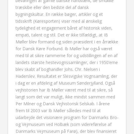
bevaringen af gamle danske håndværk, de smukke
træskibe eller den bedste del af dansk
bygningskultur. En række bøger, artikler og et
tidsskrift (Køresporten) viser med al ønskelig
tydelighed et engagement båret af historisk viden,
empati, talent og stil. Det er ikke tilfældigt, at IB
Møller blev formand og siden præsident i en årrække
for Dansk Køre Forbund. Ib Møller har også været
med til at sikre rammerne for og udstillingen af en af
landets største hestevognssamlinger, der i 1950’erne
blev skabt af boghandler Johs. Chr. Nielsen i
Haderslev. Resultatet er Slesvigske Vognsamling, der
i dag er en afdeling af Museum Sønderjylland. Også
vejhistorien har Ib Møller været med til at sikre, så
langt som det var muligt, ikke mindst sammen med
Per Milner og Dansk Vejhistorisk Selskab. I årene
frem til 2003 var Ib Møller således med til at
udarbejde det visionære program for Danmarks Bro-
og Vejmuseum ved Holbæk (som videreførelse af
Danmarks Vejmuseum på Farø), der blev finansieret