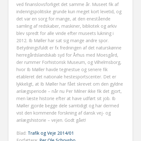
ved finanslovsforliget det samme år. Museet fik af
indenrigspolitiske grunde kun meget kort levetid, og
det var en sorg for mange, at den enestående
samling af redskaber, maskiner, bibliotek og arkiv
blev spredt for alle vinde efter museets lukning i
2012. Ib Møller har sat sig mange andre spor.
Betydningsfuldt er fx fredningen af det naturskønne
herregårdslandskab syd for Århus med Moesgård,
der rummer Forhistorisk Museum, og Vilhelmsborg,
hvor Ib Møller havde tegnestue og senere fik
etableret det nationale hestesportscenter. Det er
lykkeligt, at Ib Møller har fået skrevet om den gyldne
anlægsperiode – når nu Per Milner ikke fik det gjort,
men læste historie efter at have udført sit job. Ib
Møller gjorde begge dele samtidigt og har dermed
vist den kommende forskning af dansk vej- og
anlægshistorie – vejen. Godt gået!
Blad:
Trafik og Veje 2014/01
Forfattere:
Per Ole Schovsbo