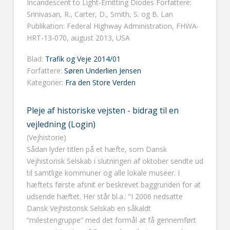
Incandescent to Light-Emitting Diodes Forfattere:
Srinivasan, R., Carter, D., Smith, S. og B. Lan
Publikation: Federal Highway Administration, FHWA-
HRT-13-070, august 2013, USA
Blad:
Trafik og Veje 2014/01
Forfattere:
Søren Underlien Jensen
Kategorier:
Fra den Store Verden
Pleje af historiske vejsten - bidrag til en
vejledning (Login)
(Vejhistorie)
Sådan lyder titlen på et hæfte, som Dansk
Vejhistorisk Selskab i slutningen af oktober sendte ud
til samtlige kommuner og alle lokale museer. I
hæftets første afsnit er beskrevet baggrunden for at
udsende hæftet. Her står bl.a.: ”I 2006 nedsatte
Dansk Vejhistorisk Selskab en såkaldt
”milestengruppe” med det formål at få gennemført