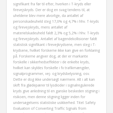
signifikant fra før til efter, hverken i T-kryds eller
firevejskryds. Der er dog en svag tendens til, at
uheldene blev mere alvorlige, da antallet af
personskadeuheld steg 17,0% og 4,7% i hhv. T-kryds
og firevejskryds, mens antallet af
materielskadeuheld faldt 2,3% og 5,2% i hhv. T-kryds
og firevejskryds. Antallet af bagendekollisioner faldt
statistisk signifikant i firevejkrydsene, men steg i T-
krydsene, hvilket forskerne ikke kan give en forklaring
på. Forskerne angiver dog, at der er markante
forskelle i sikkerhedseffekter i de enkelte kryds,
hvilket kan skyldes forskelle i fx trafikmængder,
signalprogrammer, vej- og krydsbelysning, osv.
Dette er dog ikke undersøgt nærmere. Alt i alt kan
skift fra glødepærer til lysdioder i signalregulerede
kryds give anledning til en ganske beskeden stigning i
risikoen, men denne stigning ligger inden for
undersøgelsens statistiske usikkerhed. Titel: Safety
Evaluation of Converting Traffic Signals from