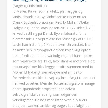
(Bøger og tidsskrifter)
Ib Møller: På vej som arkitekt, planlægger og
landskabsarkitekt Byplanhistoriske Noter nr. 68
Dansk Byplanlaboratorium Red. Ib Møller, Vibeke
Dalgas og Peder Boas Jensen 2013, 127 sider ill. 200
kr. ved bestilling på Dansk Byplanlaboratoriums
hjemmeside Da vejdirektør Per Milner gik af i 1996,
læste han historie på Københavns Universitet. Især
besættelsen, retsopgøret og den kolde krig optog
ham, fordi perioderne var indgangen til hans epoke
som vejdirektør fra 1972, hvor danske motorveje og
motorvejsbroer blev bygget – ofte sammen med Ib
Møller. Et lykkeligt samarbejde mellem de to
fostrede de smukkeste vej- og broanlæg i Danmark i
hen ved to årtier. Men der fortælles også om mange
andre spændende projekter i den delvist
selvbiografiske beretning, som udgør den
velredigerede lille bog med lister over Ib Møllers
arbejder, værker, artikler og bøger. I det følgende