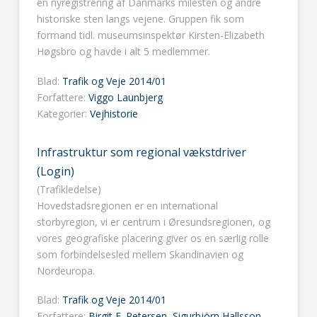
en nyregistrering af Danmarks milesten og andre
historiske sten langs vejene. Gruppen fik som
formand tidl. museumsinspektør Kirsten-Elizabeth
Høgsbro og havde i alt 5 medlemmer.
Blad:
Trafik og Veje 2014/01
Forfattere:
Viggo Launbjerg
Kategorier:
Vejhistorie
Infrastruktur som regional vækstdriver
(Login)
(Trafikledelse)
Hovedstadsregionen er en international
storbyregion, vi er centrum i Øresundsregionen, og
vores geografiske placering giver os en særlig rolle
som forbindelsesled mellem Skandinavien og
Nordeuropa.
Blad:
Trafik og Veje 2014/01
Forfattere:
Birgit E. Petersen
,
Sigurbjörn Hallsson
,