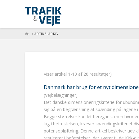
HOME
ARTIKELARKIV
Viser artikel 1-10 af 20 resultat(er)
Danmark har brug for et nyt dimensioner
(Vejbelægninger)
Det danske dimensioneringskriterie for ubundne
sig på en begrænsning af spænding på lagene i m
Begge størrelser kan let beregnes, men hvor en 
lag i befæstelsen, kræver spændingskriteriet di
potensopløftning. Denne artikel beskriver udvikl
resulterer i befæstelser, der svarer til de Kirk