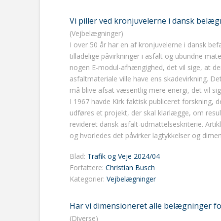
Vi piller ved kronjuvelerne i dansk belæ
(Vejbelægninger)
I over 50 år har en af kronjuvelerne i dansk bef
tilladelige påvirkninger i asfalt og ubundne mate
nogen E-modul-afhængighed, det vil sige, at den
asfaltmateriale ville have ens skadevirkning. 
må blive afsat væsentlig mere energi, det vil sig
I 1967 havde Kirk faktisk publiceret forskning,
udføres et projekt, der skal klarlægge, om resul
revideret dansk asfalt-udmattelseskriterie. Artik
og hvorledes det påvirker lagtykkelser og dime
Blad:
Trafik og Veje 2024/04
Forfattere:
Christian Busch
Kategorier:
Vejbelægninger
Har vi dimensioneret alle belægninger for
(Diverse)