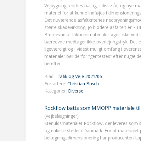
Vejbygning ændres hastigt i disse år, og nye m
materiel for at kunne indføjes i dimensionerings
Det nuværende asfaltkriteries nedbrydningsmod
større skadevirkning, jo blødere asfalten er. • H
Bæreevne af friktionsmaterialer øges ikke ved
bæreevne medtager ikke overlejringstryk. Det e
ligeværdigt og i videst muligt omfang i overens
materialer bør derfor ”gentestes” efter nugælde
herefter
Blad:
Trafik og Veje 2021/06
Forfattere:
Christian Busch
Kategorier:
Diverse
Rockflow batts som MMOPP materiale til
(Vejbelægninger)
Stenuldsmaterialet Rockflow, der leveres som st
og enkelte steder i Danmark. For at materialet 
belægningsdimensionering har producenten Lapi