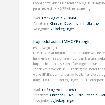
koordineret videns indsamlings- og udviklingsin
parametre til MMOPP dimensionering.
Blad:
Trafik og Veje 2020/04
Forfattere:
Christian Busch
,
John H. Skalshøi
Kategorier:
Vejbelægninger
Højmodul asfalt i MMOPP (Login)
(Vejbelægninger)
Udviklingen af højfunktionelle, bituminøse belæ
halvfjerdsernes slutning, hvor den kraftige væks
højstabile bærelag, som efterfølgende kunne 
specifikke anvendelse. I Frankrig eksisterer i 
élevé (EME), som er den officielle franske beteg
tungt trafikerede belægninger i andre europæis
Blad:
Trafik og Veje 2018/04
Forfattere:
Christian Busch
,
Claus Krøldrup
,
Cla
Kategorier:
Vejbelægninger