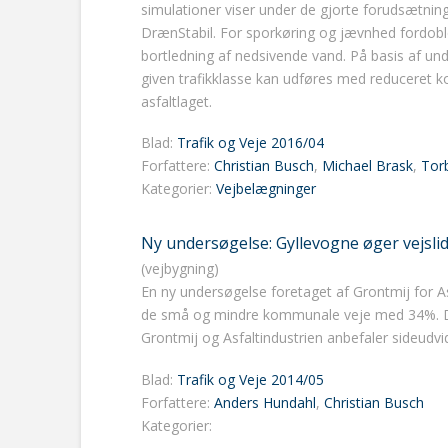
simulationer viser under de gjorte forudsætning
DrænStabil. For sporkøring og jævnhed fordobles
bortledning af nedsivende vand. På basis af und
given trafikklasse kan udføres med reduceret k
asfaltlaget.
Blad:
Trafik og Veje 2016/04
Forfattere:
Christian Busch
,
Michael Brask
,
Tor
Kategorier:
Vejbelægninger
Ny undersøgelse: Gyllevogne øger vejsli
(vejbygning)
En ny undersøgelse foretaget af Grontmij for Asf
de små og mindre kommunale veje med 34%. Det 
Grontmij og Asfaltindustrien anbefaler sideudvi
Blad:
Trafik og Veje 2014/05
Forfattere:
Anders Hundahl
,
Christian Busch
Kategorier: