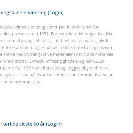
gningsdimensionering (Login)
æstelsesdimensionering været J.M. Kirks kriterier for
rialer, præsenteret i 1971. For asfaltkriteriet angav Kirk ikke
 samme tøjning i et koldt, stift henholdsvis varmt, blødt
Dette forekommer ulogisk, da der ved samme tøjningsniveau
e større nedbrydning i stive materialer i det bløde materiale.
 der understøtter E-modul-afhængigheden, og her i 2024
taterne fra 1967 kan eftervises og lægges til grund for et
len giver et bud på, hvordan kriteriet kan komme til at se ud,
nsioneringstemperatur.
kert de sidste 50 år (Login)