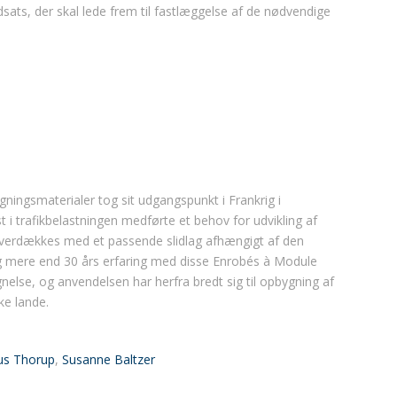
dsats, der skal lede frem til fastlæggelse af de nødvendige
gningsmaterialer tog sit udgangspunkt i Frankrig i
t i trafikbelastningen medførte et behov for udvikling af
overdækkes med et passende slidlag afhængigt af den
dag mere end 30 års erfaring med disse Enrobés à Module
nelse, og anvendelsen har herfra bredt sig til opbygning af
ke lande.
us Thorup
,
Susanne Baltzer