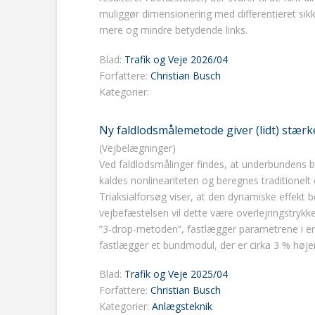
muliggør dimensionering med differentieret sikker
mere og mindre betydende links.
Blad:
Trafik og Veje 2026/04
Forfattere:
Christian Busch
Kategorier:
Ny faldlodsmålemetode giver (lidt) stær
(Vejbelægninger)
Ved faldlodsmålinger findes, at underbundens
kaldes nonlineariteten og beregnes traditionelt
Triaksialforsøg viser, at den dynamiske effekt bø
vejbefæstelsen vil dette være overlejringstrykk
”3-drop-metoden”, fastlægger parametrene i en
fastlægger et bundmodul, der er cirka 3 % højer
Blad:
Trafik og Veje 2025/04
Forfattere:
Christian Busch
Kategorier:
Anlægsteknik