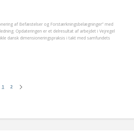
ionering af Befæstelser og Forstærkningsbelægninger” med
ing. Opdateringen er et delresultat af arbejdet i Vejregel
vikle dansk dimensioneringspraksis i takt med samfundets
1
2