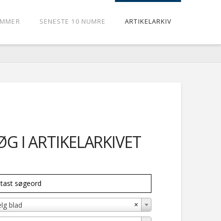
UMMER
SENESTE 10 NUMRE
ARTIKELARKIV
ØG I ARTIKELARKIVET
×
lg blad