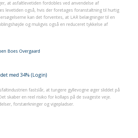
er, at asfaltlevetiden fordobles ved anvendelse af
 levetiden også, hvis der foretages foranstaltning til hurtig
ersøgelserne kan det forventes, at LAR belægninger til en
oblingshøjde og muligvis også en reduceret tykkelse af
ben Boes Overgaard
ddet med 34% (Login)
altindustrien fastslår, at tungere gyllevogne øger sliddet på
skaber en reel risiko for kollaps på de svageste veje.
delser, forstærkninger og vigepladser.