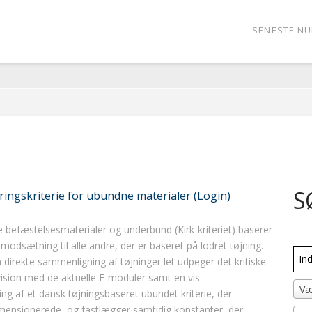
SENESTE N
S
ingskriterie for ubundne materialer (Login)
 befæstelsesmaterialer og underbund (Kirk-kriteriet) baserer
odsætning til alle andre, der er baseret på lodret tøjning.
direkte sammenligning af tøjninger let udpeger det kritiske
vision med de aktuelle E-moduler samt en vis
Væ
ing af et dansk tøjningsbaseret ubundet kriterie, der
-dimensionerede, og fastlægger samtidig konstanter, der