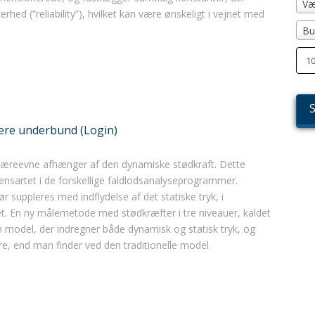
Væ
hed (”reliability”), hvilket kan være ønskeligt i vejnet med
Bu
kere underbund (Login)
 bæreevne afhænger af den dynamiske stødkraft. Dette
 ensartet i de forskellige faldlodsanalyseprogrammer.
r suppleres med indflydelse af det statiske tryk, i
et. En ny målemetode med stødkræfter i tre niveauer, kaldet
 model, der indregner både dynamisk og statisk tryk, og
e, end man finder ved den traditionelle model.