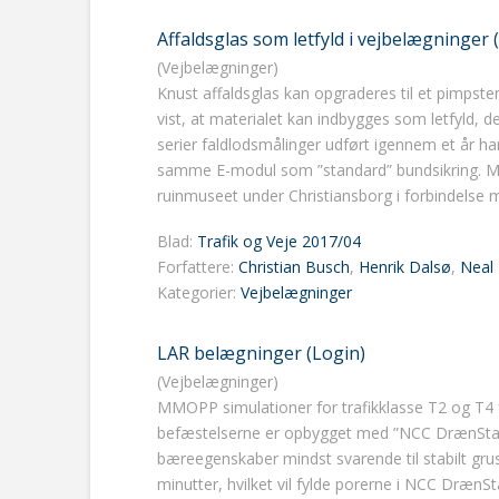
Affaldsglas som letfyld i vejbelægninger 
(Vejbelægninger)
Knust affaldsglas kan opgraderes til et pimpste
vist, at materialet kan indbygges som letfyld,
serier faldlodsmålinger udført igennem et år h
samme E-modul som ”standard” bundsikring. Mater
ruinmuseet under Christiansborg i forbindelse
Blad:
Trafik og Veje 2017/04
Forfattere:
Christian Busch
,
Henrik Dalsø
,
Neal
Kategorier:
Vejbelægninger
LAR belægninger (Login)
(Vejbelægninger)
MMOPP simulationer for trafikklasse T2 og T4 
befæstelserne er opbygget med ”NCC DrænSta
bæreegenskaber mindst svarende til stabilt gru
minutter, hvilket vil fylde porerne i NCC Dræn