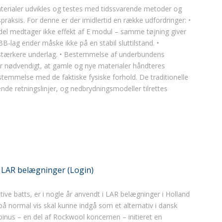
aterialer udvikles og testes med tidssvarende metoder og
praksis. For denne er der imidlertid en række udfordringer: •
el medtager ikke effekt af E modul – samme tøjning giver
BB-lag ender måske ikke på en stabil sluttilstand. •
 stærkere underlag. • Bestemmelse af underbundens
r nødvendigt, at gamle og nye materialer håndteres
stemmelse med de faktiske fysiske forhold. De traditionelle
nde retningslinjer, og nedbrydningsmodeller tilrettes
 LAR belægninger (Login)
ive batts, er i nogle år anvendt i LAR belægninger i Holland
på normal vis skal kunne indgå som et alternativ i dansk
nus – en del af Rockwool koncernen – initieret en