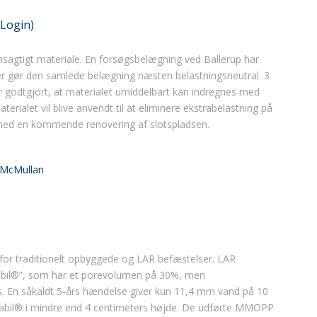
(Login)
nsagtigt materiale. En forsøgsbelægning ved Ballerup har
 der gør den samlede belægning næsten belastningsneutral. 3
ar godtgjort, at materialet umiddelbart kan indregnes med
ialet vil blive anvendt til at eliminere ekstrabelastning på
 med en kommende renovering af slotspladsen.
 McMullan
for traditionelt opbyggede og LAR befæstelser. LAR
bil®”, som har et porevolumen på 30%, men
s. En såkaldt 5-års hændelse giver kun 11,4 mm vand på 10
Stabil® i mindre end 4 centimeters højde. De udførte MMOPP