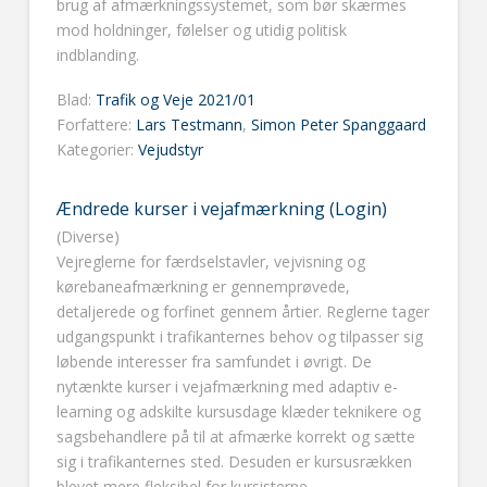
brug af afmærkningssystemet, som bør skærmes
mod holdninger, følelser og utidig politisk
indblanding.
Blad:
Trafik og Veje 2021/01
Forfattere:
Lars Testmann
,
Simon Peter Spanggaard
Kategorier:
Vejudstyr
Ændrede kurser i vejafmærkning (Login)
(Diverse)
Vejreglerne for færdselstavler, vejvisning og
kørebaneafmærkning er gennemprøvede,
detaljerede og forfinet gennem årtier. Reglerne tager
udgangspunkt i trafikanternes behov og tilpasser sig
løbende interesser fra samfundet i øvrigt. De
nytænkte kurser i vejafmærkning med adaptiv e-
learning og adskilte kursusdage klæder teknikere og
sagsbehandlere på til at afmærke korrekt og sætte
sig i trafikanternes sted. Desuden er kursusrækken
blevet mere fleksibel for kursisterne.