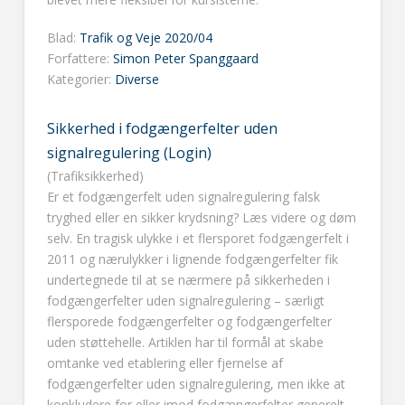
Blad:
Trafik og Veje 2020/04
Forfattere:
Simon Peter Spanggaard
Kategorier:
Diverse
Sikkerhed i fodgængerfelter uden
signalregulering (Login)
(Trafiksikkerhed)
Er et fodgængerfelt uden signalregulering falsk
tryghed eller en sikker krydsning? Læs videre og døm
selv. En tragisk ulykke i et flersporet fodgængerfelt i
2011 og nærulykker i lignende fodgængerfelter fik
undertegnede til at se nærmere på sikkerheden i
fodgængerfelter uden signalregulering – særligt
flersporede fodgængerfelter og fodgængerfelter
uden støttehelle. Artiklen har til formål at skabe
omtanke ved etablering eller fjernelse af
fodgængerfelter uden signalregulering, men ikke at
konkludere for eller imod fodgængerfelter generelt.