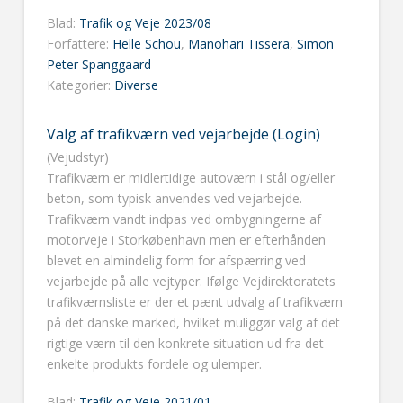
Blad:
Trafik og Veje 2023/08
Forfattere:
Helle Schou
,
Manohari Tissera
,
Simon
Peter Spanggaard
Kategorier:
Diverse
Valg af trafikværn ved vejarbejde (Login)
(Vejudstyr)
Trafikværn er midlertidige autoværn i stål og/eller
beton, som typisk anvendes ved vejarbejde.
Trafikværn vandt indpas ved ombygningerne af
motorveje i Storkøbenhavn men er efterhånden
blevet en almindelig form for afspærring ved
vejarbejde på alle vejtyper. Ifølge Vejdirektoratets
trafikværnsliste er der et pænt udvalg af trafikværn
på det danske marked, hvilket muliggør valg af det
rigtige værn til den konkrete situation ud fra det
enkelte produkts fordele og ulemper.
Blad:
Trafik og Veje 2021/01