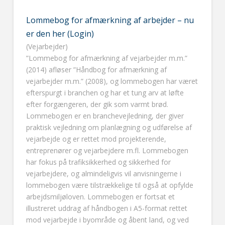
Lommebog for afmærkning af arbejder – nu
er den her (Login)
(Vejarbejder)
”Lommebog for afmærkning af vejarbejder m.m.”
(2014) afløser ”Håndbog for afmærkning af
vejarbejder m.m.” (2008), og lommebogen har været
efterspurgt i branchen og har et tung arv at løfte
efter forgængeren, der gik som varmt brød.
Lommebogen er en branchevejledning, der giver
praktisk vejledning om planlægning og udførelse af
vejarbejde og er rettet mod projekterende,
entreprenører og vejarbejdere m.fl. Lommebogen
har fokus på trafiksikkerhed og sikkerhed for
vejarbejdere, og almindeligvis vil anvisningerne i
lommebogen være tilstrækkelige til også at opfylde
arbejdsmiljøloven. Lommebogen er fortsat et
illustreret uddrag af håndbogen i A5-format rettet
mod vejarbejde i byområde og åbent land, og ved