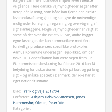
fungere sammen i blandede miljøer lever i bedste
velgående. Flere danske vejmyndigheder søger efter
netop dén løsning, som både kan fjerne den direkte
leverandørafhængighed og kan give de nødvendige
muligheder for styring, regulering og overvågning af
signalanlæggene. Nogle vejmyndigheder har valgt at
satse på det svenske initiativ RSMP, andre bygger
egne løsninger, der kan kommunikere med flere
forskellige producenters specifikke protokoller.
Aarhus Kommune undersøger i øjeblikket, om den
tyske OCIT-specifikation kan være vejen frem. En
EU-kommissionsbeslutning fra februar 2016 kan få
betydning for diskussionen – både på kort og på lang
sigt – og måske specielt i Danmark, der ikke har et
eget nationalt initiativ.
Blad:
Trafik og Veje 2017/04
Forfattere:
Asbjørn Halskov-Sørensen
,
Jonas
Hammershøj Olesen
,
Peter Yde
Kategorier: