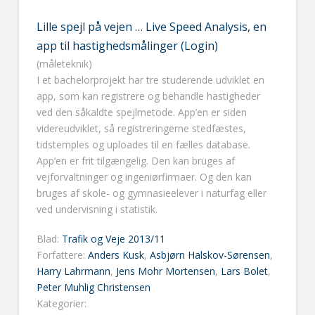
Lille spejl på vejen … Live Speed Analysis, en
app til hastighedsmålinger (Login)
(måleteknik)
I et bachelorprojekt har tre studerende udviklet en
app, som kan registrere og behandle hastigheder
ved den såkaldte spejlmetode. App’en er siden
videreudviklet, så registreringerne stedfæstes,
tidstemples og uploades til en fælles database.
App’en er frit tilgængelig. Den kan bruges af
vejforvaltninger og ingeniørfirmaer. Og den kan
bruges af skole- og gymnasieelever i naturfag eller
ved undervisning i statistik.
Blad:
Trafik og Veje 2013/11
Forfattere:
Anders Kusk
,
Asbjørn Halskov-Sørensen
,
Harry Lahrmann
,
Jens Mohr Mortensen
,
Lars Bolet
,
Peter Muhlig Christensen
Kategorier: