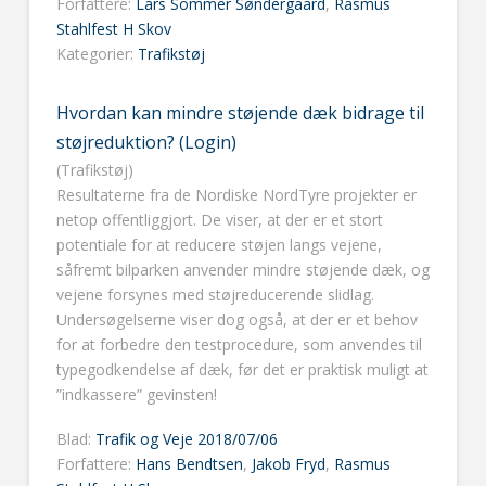
Forfattere:
Lars Sommer Søndergaard
,
Rasmus
Stahlfest H Skov
Kategorier:
Trafikstøj
Hvordan kan mindre støjende dæk bidrage til
støjreduktion? (Login)
(Trafikstøj)
Resultaterne fra de Nordiske NordTyre projekter er
netop offentliggjort. De viser, at der er et stort
potentiale for at reducere støjen langs vejene,
såfremt bilparken anvender mindre støjende dæk, og
vejene forsynes med støjreducerende slidlag.
Undersøgelserne viser dog også, at der er et behov
for at forbedre den testprocedure, som anvendes til
typegodkendelse af dæk, før det er praktisk muligt at
”indkassere” gevinsten!
Blad:
Trafik og Veje 2018/07/06
Forfattere:
Hans Bendtsen
,
Jakob Fryd
,
Rasmus