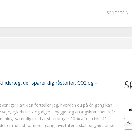
SENESTE N
S
kinderæg, der sparer dig råstoffer, CO2 og –
venligt? I artiklen fortæller jeg, hvordan du på én gang kan
 veje, cykelstier – og diger. I bygge- og anlægsbranchen står
dning, samtidig med at vi forbruger 90 % af de cirka 42
Væ
Så det er med at komme i gang, hvis tallene skal begynde at se