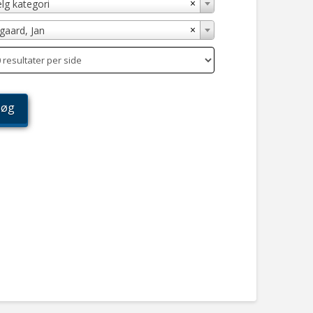
×
lg kategori
×
gaard, Jan