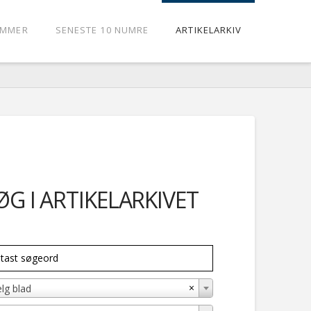
UMMER
SENESTE 10 NUMRE
ARTIKELARKIV
ØG I ARTIKELARKIVET
×
lg blad