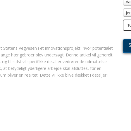
Væ
Je
Statens Vegvesen i et innovationsprojekt, hvor potentialet
lange hængebroer blev undersøgt. Denne artikel vil generelt
g til sidst vil specifikke detaljer vedrørende udmattelse
 at betydeligt yderligere arbejde skal afsluttes, før en
liver en realitet. Dette vil ikke blive dækket i detaljer i