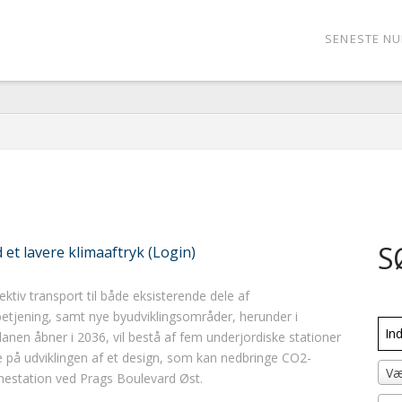
SENESTE N
S
t lavere klimaaftryk (Login)
ektiv transport til både eksisterende dele af
tjening, samt nye byudviklingsområder, herunder i
anen åbner i 2036, vil bestå af fem underjordiske stationer
re på udviklingen af et design, som kan nedbringe CO2-
Væ
estation ved Prags Boulevard Øst.