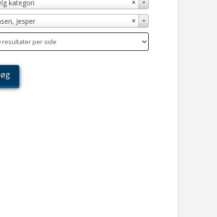
×
lg kategori
×
nsen, Jesper