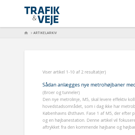
HOME
ARTIKELARKIV
Viser artikel 1-10 af 2 resultat(er)
Sådan anlægges nye metrohøjbaner med e
(Broer og tunneler)
Den nye metrolinje, M5, skal levere effektiv koll
hovedstadsområdet, som i dag ikke har metrobe
Københavns Østhavn. Fase 1 af M5, der efter pl
og en højbanestation. Denne artikel vil fokuse
aftrykket fra den kommende højbane og højban