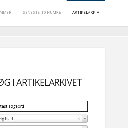
UMMER
SENESTE 10 NUMRE
ARTIKELARKIV
ØG I ARTIKELARKIVET
×
lg blad