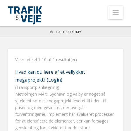
Nav
HOME
ARTIKELARKIV
Viser artikel 1-10 af 1 resultat(er)
Hvad kan du lære af et vellykket
megaprojekt? (Login)
(Transportplanlægning)
Metrolinjen M4 til Sydhavn og Valby er noget så
sjældent som et megaprojekt leveret til tiden, til
prisen og med gevinster, der overgår
forventningerne. Implement har evalueret processen
for at identificere de elementer, der kan forsøges
genskabt og føres videre til andre store