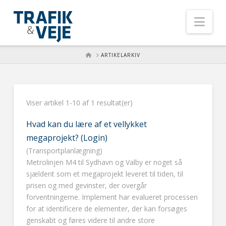
Nav
HOME
ARTIKELARKIV
Viser artikel 1-10 af 1 resultat(er)
Hvad kan du lære af et vellykket
megaprojekt? (Login)
(Transportplanlægning)
Metrolinjen M4 til Sydhavn og Valby er noget så
sjældent som et megaprojekt leveret til tiden, til
prisen og med gevinster, der overgår
forventningerne. Implement har evalueret processen
for at identificere de elementer, der kan forsøges
genskabt og føres videre til andre store