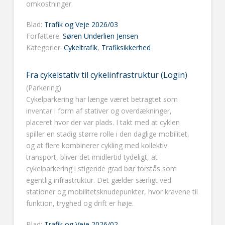
omkostninger.
Blad:
Trafik og Veje 2026/03
Forfattere:
Søren Underlien Jensen
Kategorier:
Cykeltrafik
,
Trafiksikkerhed
Fra cykelstativ til cykelinfrastruktur (Login)
(Parkering)
Cykelparkering har længe været betragtet som
inventar i form af stativer og overdækninger,
placeret hvor der var plads. I takt med at cyklen
spiller en stadig større rolle i den daglige mobilitet,
og at flere kombinerer cykling med kollektiv
transport, bliver det imidlertid tydeligt, at
cykelparkering i stigende grad bør forstås som
egentlig infrastruktur. Det gælder særligt ved
stationer og mobilitetsknudepunkter, hvor kravene til
funktion, tryghed og drift er høje.
Blad:
Trafik og Veje 2026/02