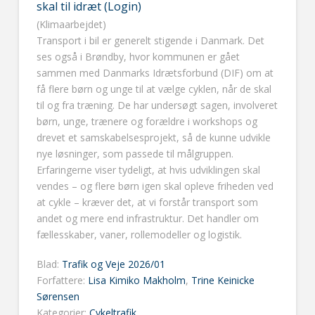
skal til idræt (Login)
(Klimaarbejdet)
Transport i bil er generelt stigende i Danmark. Det
ses også i Brøndby, hvor kommunen er gået
sammen med Danmarks Idrætsforbund (DIF) om at
få flere børn og unge til at vælge cyklen, når de skal
til og fra træning. De har undersøgt sagen, involveret
børn, unge, trænere og forældre i workshops og
drevet et samskabelsesprojekt, så de kunne udvikle
nye løsninger, som passede til målgruppen.
Erfaringerne viser tydeligt, at hvis udviklingen skal
vendes – og flere børn igen skal opleve friheden ved
at cykle – kræver det, at vi forstår transport som
andet og mere end infrastruktur. Det handler om
fællesskaber, vaner, rollemodeller og logistik.
Blad:
Trafik og Veje 2026/01
Forfattere:
Lisa Kimiko Makholm
,
Trine Keinicke
Sørensen
Kategorier:
Cykeltrafik