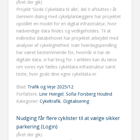
(Året der gik)
Projekt ’Gode Cykeldata til alle’, del II afsluttes i år.
Gennem dialog med cykelplanlæggere har projektet
opstillet en model for en digital infrastruktur, hvor
nødvendige data findes og vedligeholdes. Til at
indkredse databehovet har projektet arbejdet med
analyser af cykelegnethed. Især hverdagspendling
har været bestemmende for, hvornår vi har de
digitale data, vi har brug for. I artiklen kan du læse
om vores nye fælles cykeldata-infrastruktur samt
teste, hvor gode dine egne cykeldata er.
Blad:
Trafik og Veje 2025/12
Forfattere:
Line Hvingel
,
Sofia Forsberg Houlind
Kategorier:
Cykeltrafik
,
Digitalisering
Nudging får flere cyklister til at vælge sikker
parkering (Login)
(Året der gik)