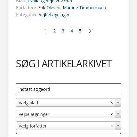
Blad:
Trafik og Veje 2023/04
Forfattere:
Erik Olesen
,
Martine Timmermann
Kategorier:
Vejbelægninger
1
2
3
4
5
SØG I ARTIKELARKIVET
×
Vælg blad
×
Vejbelægninger
×
Vælg forfatter