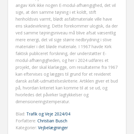
angav Kirk ikke nogen E-modul-afhængighed, det vil
sige, at den samme tøjning i et koldt, stift
henholdsvis varmt, blødt asfaltmateriale ville have
ens skadevirkning. Dette forekommer ulogisk, da der
ved samme tøjningsniveau må blive afsat væsentlig
mere energi, det vil sige større nedbrydning i stive
materialer i det bløde materiale. I 1967 havde Kirk
faktisk publiceret forskning, der understøtter E-
modul-afhængigheden, og her i 2024 udføres et
projekt, der skal klarlægge, om resultaterne fra 1967
kan eftervises og lægges til grund for et revideret
dansk asfalt-udmattelseskriterie. Artiklen giver et bud
på, hvordan kriteriet kan komme til at se ud, og
hvorledes det påvirker lagtykkelser og
dimensioneringstemperatur.
Blad:
Trafik og Veje 2024/04
Forfattere:
Christian Busch
Kategorier:
Vejbelægninger